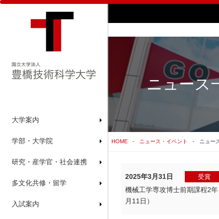
ニュース一
大学案内
学部・大学院
HOME
ニュース・イベント
ニュース
研究・産学官・社会連携
2025年3月31日
受賞
多文化共修・留学
機械工学専攻博士前期課程2年 
月11日）
入試案内