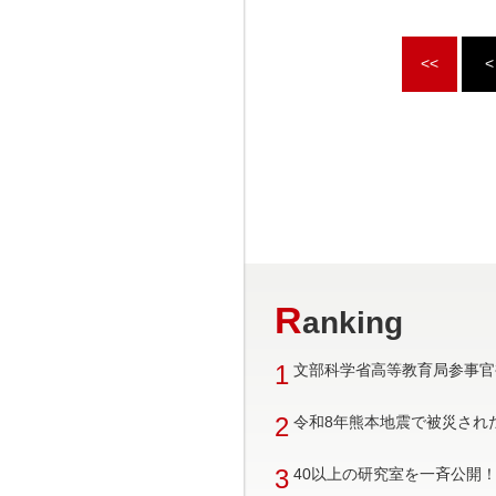
<<
<
R
anking
1
文部科学省高等教育局参事官
2
令和8年熊本地震で被災され
3
40以上の研究室を一斉公開！ 