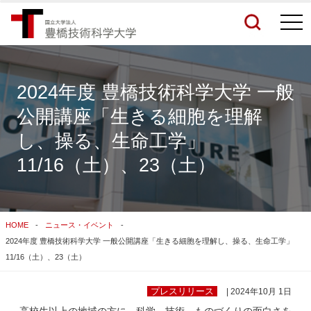
togg
navi
2024年度 豊橋技術科学大学 一般
公開講座「生きる細胞を理解
検索結果をもっと見る
し、操る、生命工学」
11/16（土）、23（土）
関連サイトすべてを検索する
HOME
ニュース・イベント
2024年度 豊橋技術科学大学 一般公開講座「生きる細胞を理解し、操る、生命工学」
11/16（土）、23（土）
プレスリリース
| 2024年10月 1日