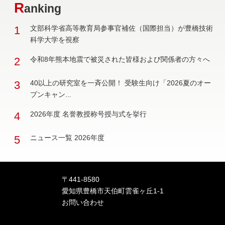
R
anking
1
文部科学省高等教育局参事官補佐（国際担当）が豊橋技術
科学大学を視察
2
令和8年熊本地震で被災された皆様および関係者の方々へ
3
40以上の研究室を一斉公開！ 受験生向け「2026夏のオー
プンキャン...
4
2026年度 名誉教授称号授与式を挙行
5
ニュース一覧 2026年度
〒441-8580
愛知県豊橋市天伯町雲雀ヶ丘1-1
お問い合わせ