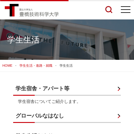
togg
navi
学生生活
検索結果をもっと見る
HOME
学生生活・進路・就職
学生生活
関連サイトすべてを検索する
学生宿舎・アパート等
学生宿舎についてご紹介します。
グローバルなはなし