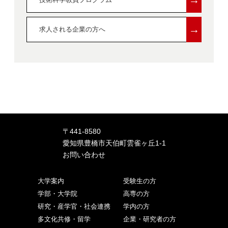
→
求人される企業の方へ
〒441-8580
愛知県豊橋市天伯町雲雀ヶ丘1-1
お問い合わせ
大学案内
受験生の方
学部・大学院
高専の方
研究・産学官・社会連携
学内の方
多文化共修・留学
企業・研究者の方