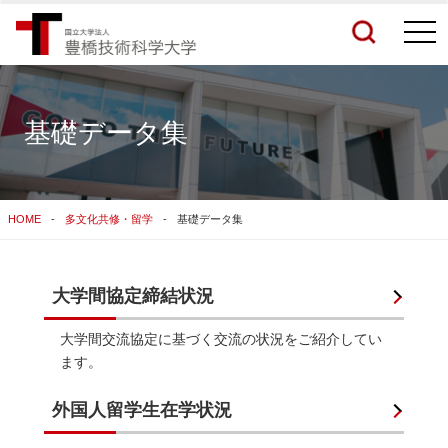
togg
navi
基礎データ集
検索結果をもっと見る
HOME
多文化共修・留学
基礎データ集
関連サイトすべてを検索する
大学間協定締結状況
大学間交流協定に基づく交流の状況をご紹介してい
ます。
外国人留学生在学状況