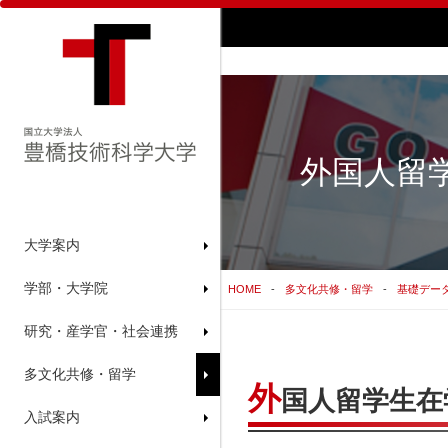
外国人留
大学案内
学部・大学院
HOME
多文化共修・留学
基礎デー
研究・産学官・社会連携
多文化共修・留学
外
国人留学生在学
入試案内