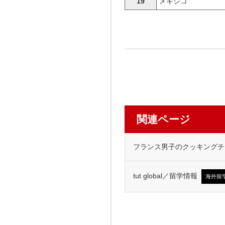
19
メキシコ
関連ページ
フランス男子のクッキングチ
tut global／留学情報
海外留