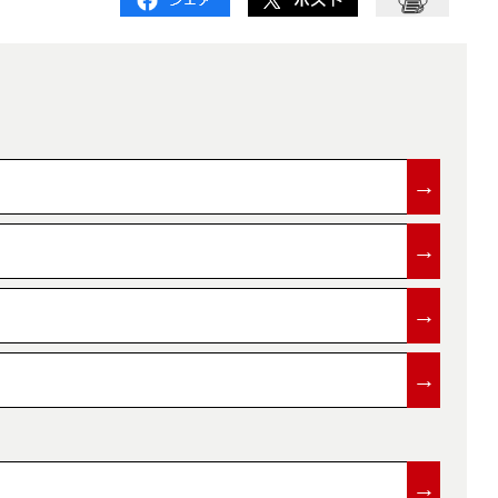
→
→
→
→
→