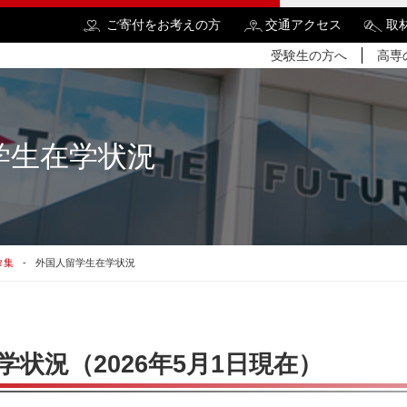
ご寄付をお考えの方
交通アクセス
取
受験生の方へ
高専
学生在学状況
検
タ集
外国人留学生在学状況
状況（2026年5月1日現在）