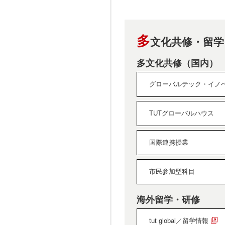
多
文化共修・留学
多文化共修（国内）
グローバルテック・イノ
TUTグローバルハウス
国際連携授業
市民参加型科目
海外留学・研修
tut global／留学情報