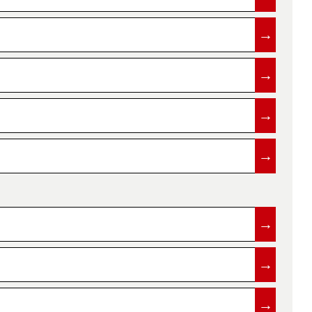
→
→
→
→
→
→
→