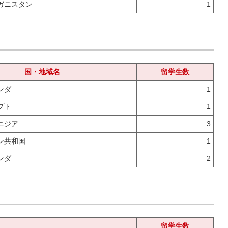
ガニスタン
1
国・地域名
留学生数
ンダ
1
プト
1
ニジア
3
ン共和国
1
ンダ
2
留学生数