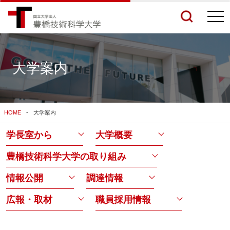
togg
navi
大学案内
検索結果をもっと見る
HOME
大学案内
関連サイトすべてを検索する
学長室から
大学概要
豊橋技術科学大学の取り組み
情報公開
調達情報
広報・取材
職員採用情報