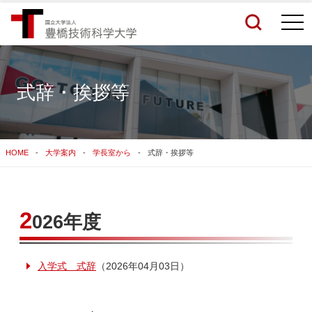
togg
navi
式辞・挨拶等
検索結果をもっと見る
HOME
大学案内
学長室から
式辞・挨拶等
関連サイトすべてを検索する
2
026年度
入学式 式辞
（2026年04月03日）