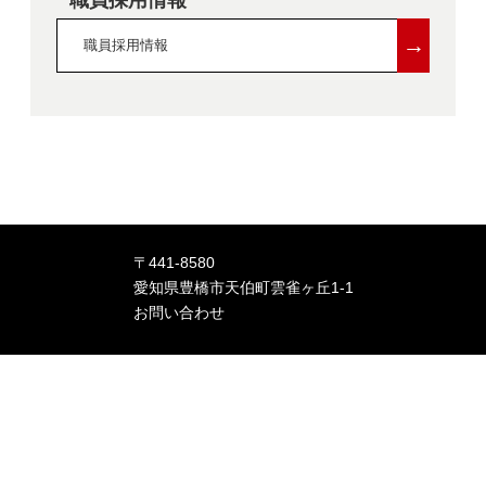
→
職員採用情報
〒441-8580
愛知県豊橋市天伯町雲雀ヶ丘1-1
お問い合わせ
大学案内
受験生の方
学部・大学院
高専の方
研究・産学官・社会連携
学内の方
多文化共修・留学
企業・研究者の方
入試案内
卒業生の方