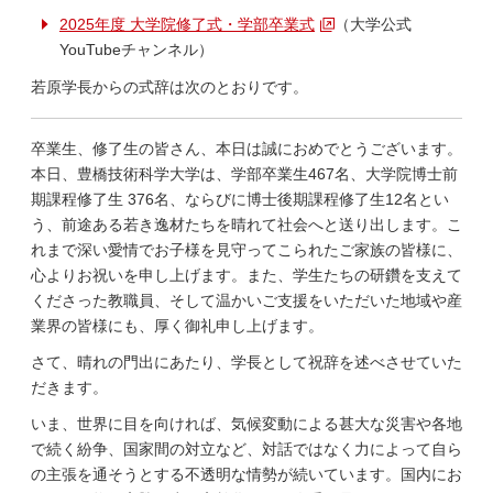
2025年度 大学院修了式・学部卒業式
（大学公式
YouTubeチャンネル）
若原学長からの式辞は次のとおりです。
卒業生、修了生の皆さん、本日は誠におめでとうございます。
本日、豊橋技術科学大学は、学部卒業生467名、大学院博士前
期課程修了生 376名、ならびに博士後期課程修了生12名とい
う、前途ある若き逸材たちを晴れて社会へと送り出します。こ
れまで深い愛情でお子様を見守ってこられたご家族の皆様に、
心よりお祝いを申し上げます。また、学生たちの研鑽を支えて
くださった教職員、そして温かいご支援をいただいた地域や産
業界の皆様にも、厚く御礼申し上げます。
さて、晴れの門出にあたり、学長として祝辞を述べさせていた
だきます。
いま、世界に目を向ければ、気候変動による甚大な災害や各地
で続く紛争、国家間の対立など、対話ではなく力によって自ら
の主張を通そうとする不透明な情勢が続いています。国内にお