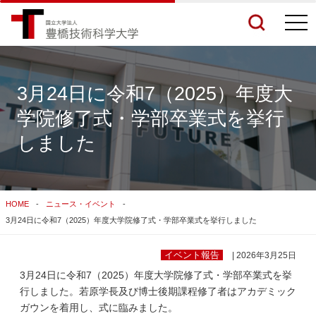
togg
navi
3月24日に令和7（2025）年度大
学院修了式・学部卒業式を挙行
検索結果をもっと見る
しました
関連サイトすべてを検索する
HOME
ニュース・イベント
3月24日に令和7（2025）年度大学院修了式・学部卒業式を挙行しました
イベント報告
| 2026年3月25日
3月24日に令和7（2025）年度大学院修了式・学部卒業式を挙
行しました。若原学長及び博士後期課程修了者はアカデミック
ガウンを着用し、式に臨みました。