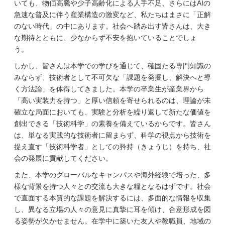
いても、物価高騰や少子高齢化による人手不足、さらにはAIの
急速な普及に伴う産業構造の激変など、私たちはまさに「正解
のない時代」の中にあります。社会へ踏み出す皆さんは、大き
な期待とともに、少なからず不安を抱いていることでしょ
う。
しかし、皆さんは本学での学びを通じて、確固たる専門知識の
みならず、技術者として不可欠な「課題を発掘し、解決へと導
く方法論」を体得してきました。本学の卒業生が産業界から
「高い実装力を持つ」と厚い信頼を寄せられるのは、理論が未
確立な局面においても、実験と分析を繰り返して新たな価値を
創出できる「技術科学」の素養を備えているからです。皆さん
は、単なる実践的な技術者に留まらず、科学の視点から技術を
捉え直す「技術科学者」としての矜持（きょうじ）を持ち、社
会の発展に貢献してください。
また、本学のグローバルなキャンパスや海外経験で培った、多
様な背景を持つ人々との交流も大きな糧となるはずです。社会
で直面する本質的な課題を解決するには、多面的な情報を収集
し、異なる立場の人々の意見に真摯に耳を傾け、合意形成を図
る姿勢が欠かせません。在学中に築いた友人や教職員、地域の