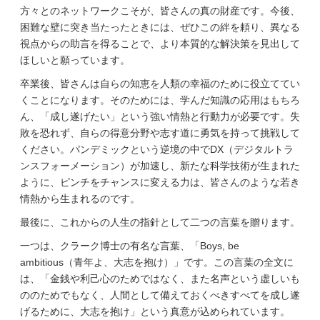
方々とのネットワークこそが、皆さんの真の財産です。今後、
困難な壁に突き当たったときには、ぜひこの絆を頼り、異なる
視点からの助言を得ることで、より本質的な解決策を見出して
ほしいと願っています。
卒業後、皆さんは自らの知恵を人類の幸福のために役立ててい
くことになります。そのためには、学んだ知識の応用はもちろ
ん、「成し遂げたい」という強い情熱と行動力が必要です。失
敗を恐れず、自らの得意分野や志す道に勇気を持って挑戦して
ください。パンデミックという逆境の中でDX（デジタルトラ
ンスフォーメーション）が加速し、新たな科学技術が生まれた
ように、ピンチをチャンスに変える力は、皆さんのような若き
情熱から生まれるのです。
最後に、これからの人生の指針として二つの言葉を贈ります。
一つは、クラーク博士の有名な言葉、「Boys, be
ambitious（青年よ、大志を抱け）」です。この言葉の全文に
は、「金銭や利己心のためではなく、また名声という虚しいも
ののためでもなく、人間として備えておくべきすべてを成し遂
げるために、大志を抱け」という真意が込められています。