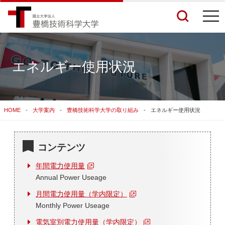
togg
navi
エネルギー使用状況
検索結果をもっと見る
HOME
大学案内
豊橋技術科学大学の取り組み
エネルギー使用状況
関連サイトすべてを検索する
コンテンツ
年間電力使用量
Annual Power Useage
月間電力使用量（学内限定）
Monthly Power Useage
電気室別電力使用量（学内限定）