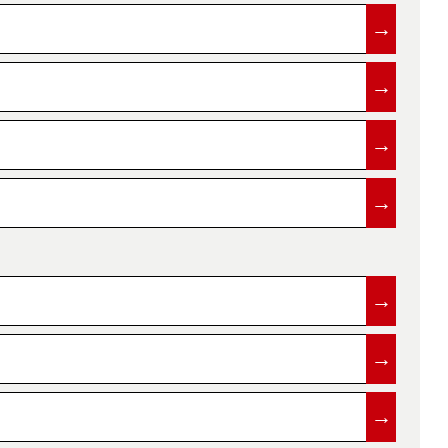
→
→
→
→
→
→
→