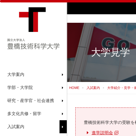
大学見学
大学案内
学部・大学院
HOME
入試案内
大学紹介・見学・
研究・産学官・社会連携
多文化共修・留学
豊橋技術科学大学の受験を
入試案内
進学説明会