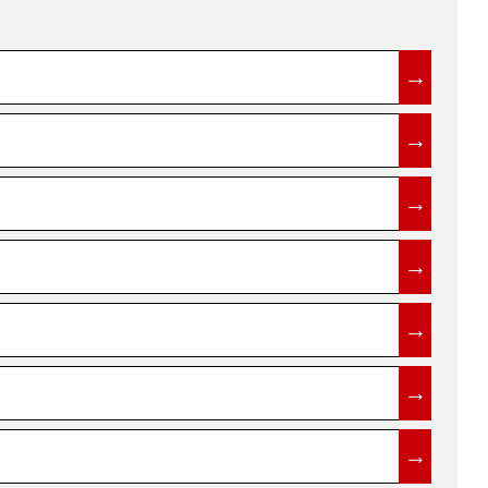
→
→
→
→
→
→
→