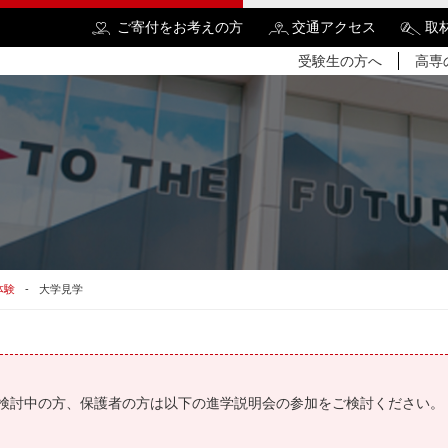
ご寄付をお考えの方
交通アクセス
取
受験生の方へ
高専
検
体験
大学見学
検討中の方、保護者の方は以下の進学説明会の参加をご検討ください。