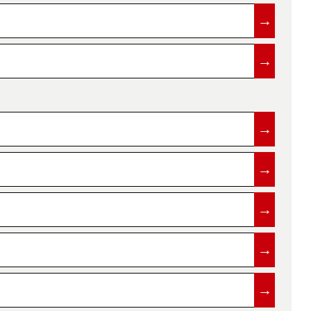
→
→
→
→
→
→
→