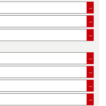
→
→
→
→
→
→
→