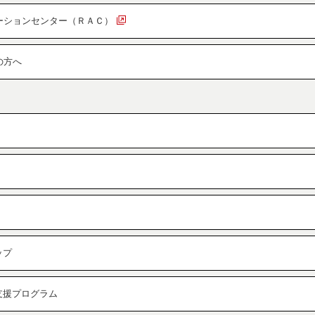
ーションセンター（ＲＡＣ）
の方へ
ップ
究支援プログラム