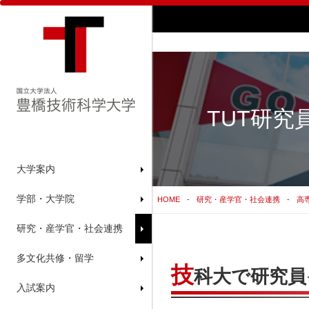
TUT研
大学案内
学部・大学院
HOME
研究・産学官・社会連携
高
研究・産学官・社会連携
多文化共修・留学
技
科大で研究員
入試案内