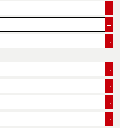
→
→
→
→
→
→
→