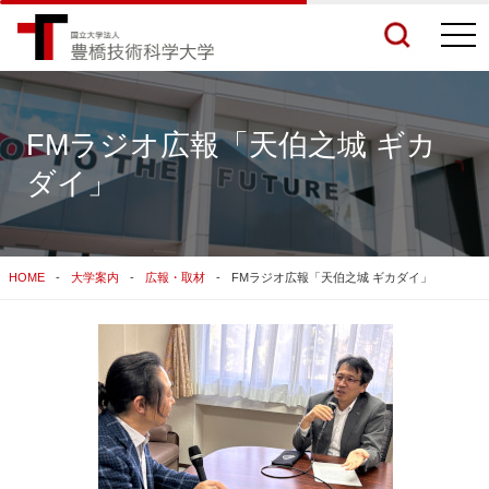
togg
navi
FMラジオ広報「天伯之城 ギカ
ダイ」
検索結果をもっと見る
関連サイトすべてを検索する
HOME
大学案内
広報・取材
FMラジオ広報「天伯之城 ギカダイ」