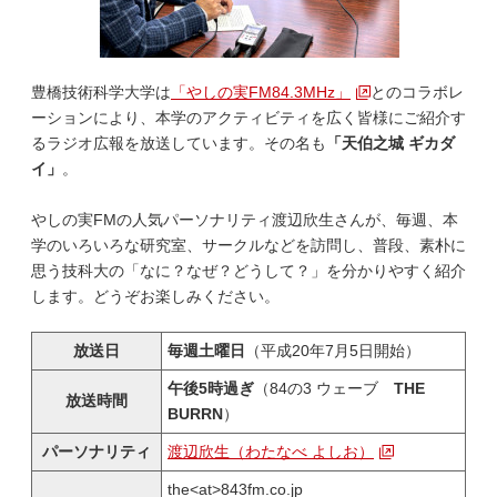
豊橋技術科学大学は
「やしの実FM84.3MHz」
とのコラボレ
ーションにより、本学のアクティビティを広く皆様にご紹介す
るラジオ広報を放送しています。その名も
「天伯之城 ギカダ
イ」
。
やしの実FMの人気パーソナリティ渡辺欣生さんが、毎週、本
学のいろいろな研究室、サークルなどを訪問し、普段、素朴に
思う技科大の「なに？なぜ？どうして？」を分かりやすく紹介
します。どうぞお楽しみください。
放送日
毎週土曜日
（平成20年7月5日開始）
午後5時過ぎ
（84の3 ウェーブ
THE
放送時間
BURRN
）
パーソナリティ
渡辺欣生（わたなべ よしお）
the<at>843fm.co.jp