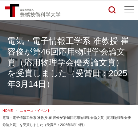
togg
navi
電気・電子情報工学系 准教授 崔
容俊が第46回応用物理学会論文
検索結果をもっと見る
賞（応用物理学会優秀論文賞）
を受賞しました（受賞日：2025
関連サイトすべてを検索する
年3月14日）
HOME
ニュース・イベント
電気・電子情報工学系 准教授 崔 容俊が第46回応用物理学会論文賞（応用物理学会優
秀論文賞）を受賞しました（受賞日：2025年3月14日）