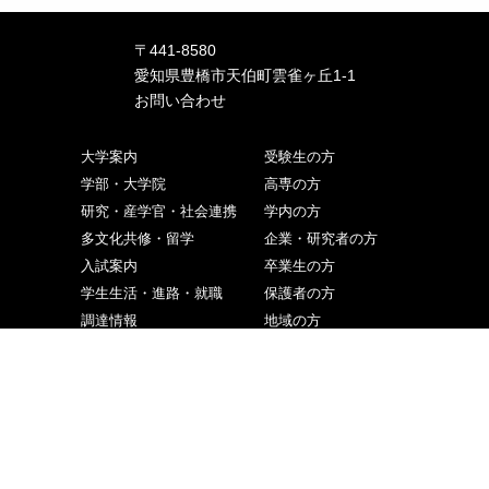
〒441-8580
愛知県豊橋市天伯町雲雀ヶ丘1-1
お問い合わせ
大学案内
受験生の方
学部・大学院
高専の方
研究・産学官・社会連携
学内の方
多文化共修・留学
企業・研究者の方
入試案内
卒業生の方
学生生活・進路・就職
保護者の方
調達情報
地域の方
ニュース・イベント
ご寄付をお考えの方
交通アクセス
取材申込み
お問い合わせ