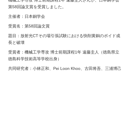
機械工学専攻 博士前期課程1年 遠藤圭人さんが、日本銅学会
第58回論文賞を受賞しました。
主催者：日本銅学会
受賞名：第58回論文賞
題目：放射光CTその場引張試験における快削黄銅のボイド成
長と破壊
受賞者：機械工学専攻 博士前期課程1年 遠藤圭人（徳島県立
徳島科学技術高等学校出身）
共同研究者：小林正和、Pei Loon Khoo、古田将吾、三浦博己