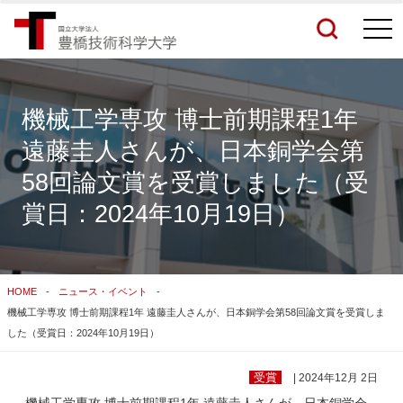
togg
navi
機械工学専攻 博士前期課程1年
遠藤圭人さんが、日本銅学会第
検索結果をもっと見る
58回論文賞を受賞しました（受
賞日：2024年10月19日）
関連サイトすべてを検索する
HOME
ニュース・イベント
機械工学専攻 博士前期課程1年 遠藤圭人さんが、日本銅学会第58回論文賞を受賞しま
した（受賞日：2024年10月19日）
受賞
| 2024年12月 2日