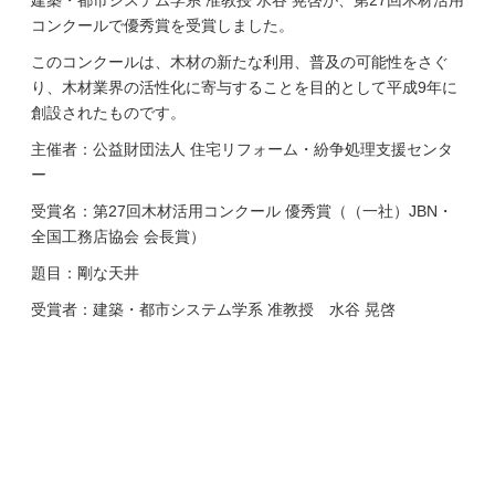
建築・都市システム学系 准教授 水谷 晃啓が、第27回木材活用
コンクールで優秀賞を受賞しました。
このコンクールは、木材の新たな利用、普及の可能性をさぐ
り、木材業界の活性化に寄与することを目的として平成9年に
創設されたものです。
主催者：公益財団法人 住宅リフォーム・紛争処理支援センタ
ー
受賞名：第27回木材活用コンクール 優秀賞（（一社）JBN・
全国工務店協会 会長賞）
題目：剛な天井
受賞者：建築・都市システム学系 准教授 水谷 晃啓