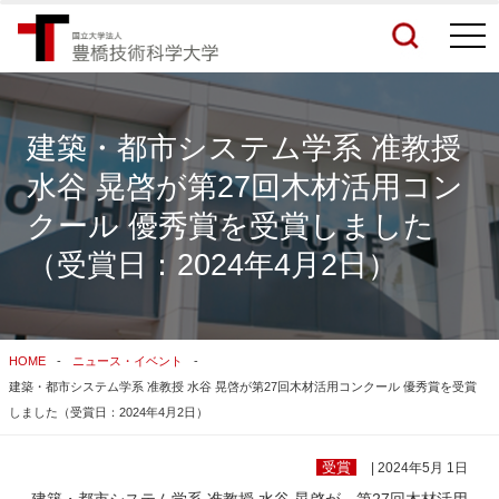
togg
navi
建築・都市システム学系 准教授
水谷 晃啓が第27回木材活用コン
検索結果をもっと見る
クール 優秀賞を受賞しました
（受賞日：2024年4月2日）
関連サイトすべてを検索する
HOME
ニュース・イベント
建築・都市システム学系 准教授 水谷 晃啓が第27回木材活用コンクール 優秀賞を受賞
しました（受賞日：2024年4月2日）
受賞
| 2024年5月 1日