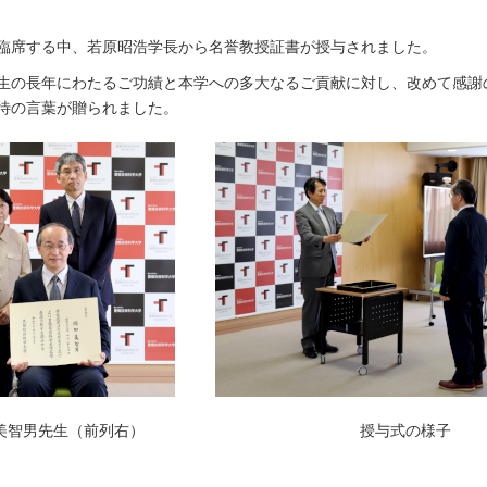
臨席する中、若原昭浩学長から名誉教授証書が授与されました。
生の長年にわたるご功績と本学への多大なるご貢献に対し、改めて感謝
待の言葉が贈られました。
美智男先生（前列右）
授与式の様子