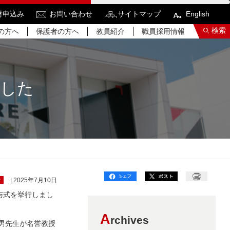
材申込み
お問い合わせ
サイトマップ
English
検索
の方へ
保護者の方へ
教員紹介
職員採用情報
ました
索結果をもっと見る
関連サイトすべてを検索する
告
| 2025年7月10日
与式を挙行しまし
A
rchives
男先生が名誉教授