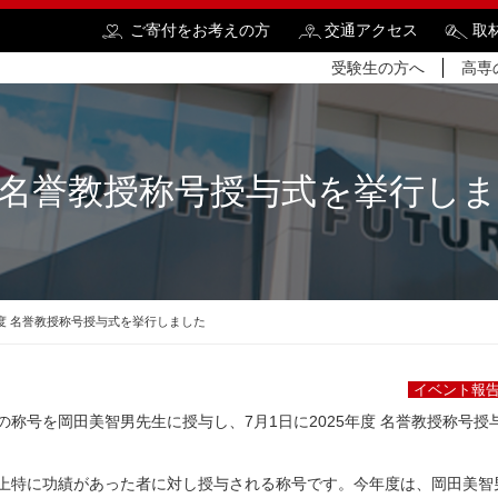
ご寄付をお考えの方
交通アクセス
取
受験生の方へ
高専
度 名誉教授称号授与式を挙行し
検
年度 名誉教授称号授与式を挙行しました
イベント報
称号を岡田美智男先生に授与し、7月1日に2025年度 名誉教授称号授
上特に功績があった者に対し授与される称号です。今年度は、岡田美智