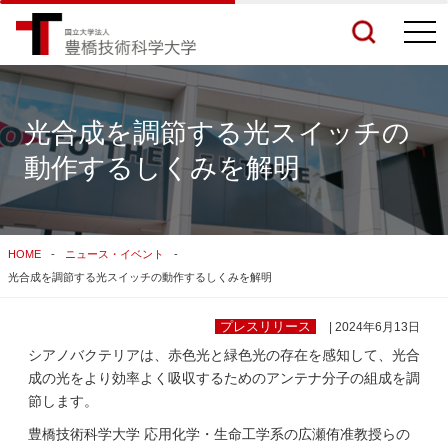
togg
navi
光合成を調節する光スイッチの
動作するしくみを解明
検索結果をもっと見る
関連サイトすべてを検索する
HOME
ニュース・イベント
光合成を調節する光スイッチの動作するしくみを解明
プレスリリース
| 2024年6月13日
シアノバクテリアは、赤色光と緑色光の存在を感知して、光合
成の光をより効率よく吸収するためのアンテナ分子の組成を調
節します。
豊橋技術科学大学 応用化学・生命工学系の広瀬侑准教授らの