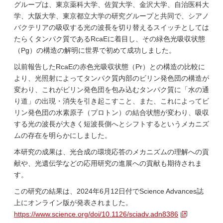
グループは、東京薬科大学、佐賀大学、金沢大学、自治医科大
学、大阪大学、東京都立大学の研究グループと共同で、シアノ
バクテリアの吸収する光の波長を切り替えるスイッチとしては
たらくタンパク質であるRcaEに着目し、その緑色光吸収状態
（Pg）の構造の解明に世界で初めて成功しました。
以前報告したRcaEの赤色光吸収状態（Pr）との構造の比較に
より、光照射によってタンパク質内部のビリン発色団の構造が
変わり、これがビリン発色団を包み込むタンパク質に「水の通
り道」の出現・消失を引き起こすこと、また、これによってビ
リン発色団の水素原子（プロトン）の結合状態が変わり、吸収
する光の波長が大きく短波長側へとシフトするというメカニズ
ムの存在を明らかにしました。
本研究の成果は、光合成の環境応答のメカニズムの理解への貢
献や、光遺伝学などの応用研究の進展への貢献も期待されま
す。
この研究の結果は、2024年6月12日付でScience Advances誌
上にオンライン版が発表されました。
https://www.science.org/doi/10.1126/sciadv.adn8386