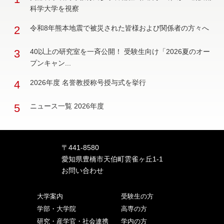
科学大学を視察
2
令和8年熊本地震で被災された皆様および関係者の方々へ
3
40以上の研究室を一斉公開！ 受験生向け「2026夏のオー
プンキャン...
4
2026年度 名誉教授称号授与式を挙行
5
ニュース一覧 2026年度
〒441-8580
愛知県豊橋市天伯町雲雀ヶ丘1-1
お問い合わせ
大学案内
受験生の方
学部・大学院
高専の方
研究・産学官・社会連携
学内の方