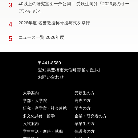
3
40以上の研究室を一斉公開！ 受験生向け「2026夏のオー
プンキャン...
4
2026年度 名誉教授称号授与式を挙行
5
ニュース一覧 2026年度
〒441-8580
愛知県豊橋市天伯町雲雀ヶ丘1-1
お問い合わせ
大学案内
受験生の方
学部・大学院
高専の方
研究・産学官・社会連携
学内の方
多文化共修・留学
企業・研究者の方
入試案内
卒業生の方
学生生活・進路・就職
保護者の方