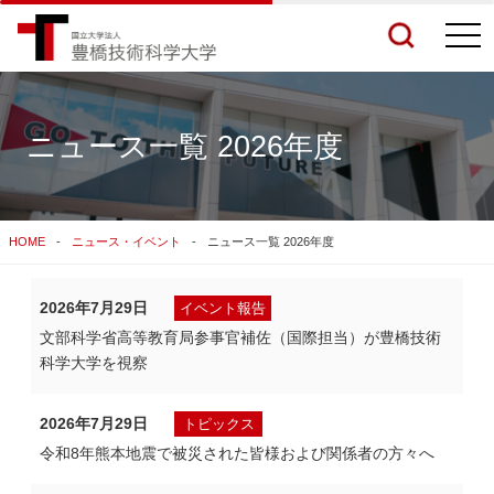
togg
navi
ニュース一覧 2026年度
検索結果をもっと見る
HOME
ニュース・イベント
ニュース一覧 2026年度
関連サイトすべてを検索する
2026年7月29日
イベント報告
文部科学省高等教育局参事官補佐（国際担当）が豊橋技術
科学大学を視察
2026年7月29日
トピックス
令和8年熊本地震で被災された皆様および関係者の方々へ