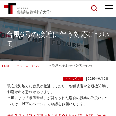
togg
navi
台風6号の接近に伴う対応につい
て
検索結果をもっと見る
関連サイトすべてを検索する
HOME
ニュース・イベント
台風6号の接近に伴う対応について
トピックス
| 2026年6月 2日
現在東海地方に台風が接近しており、各種被害や交通機関等に
影響が出る恐れがあります。
台風により「暴風警報」が発令された場合の授業の取扱いにつ
いては、以下のページにて確認をお願いします。
学生生活・進路・就職 > 学生生活Q＆A > 休講・補講・その他