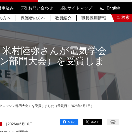
材申込み
お問い合わせ
サイトマップ
English
検索
の方へ
保護者の方へ
教員紹介
職員採用情報
 米村陸弥さんが電気学会
シン部門大会）を受賞しま
索結果をもっと見る
関連サイトすべてを検索する
ロマシン部門大会）を受賞しました（受賞日：2026年4月1日）
賞
| 2026年6月10日