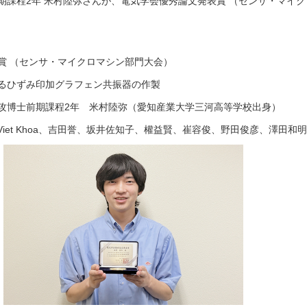
期課程2年 米村陸弥さんが、電気学会優秀論文発表賞 （センサ・マイ
賞 （センサ・マイクロマシン部門大会）
るひずみ印加グラフェン共振器の作製
攻博士前期課程2年 米村陸弥（愛知産業大学三河高等学校出身）
Viet Khoa、吉田誉、坂井佐知子、權益賢、崔容俊、野田俊彦、澤田和