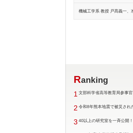
機械工学系 教授 戸髙義一、
R
anking
1
文部科学省高等教育局参事官
2
令和8年熊本地震で被災され
3
40以上の研究室を一斉公開！ 