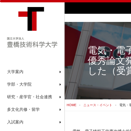
電気・電
優秀論文
した（受賞
大学案内
学部・大学院
研究・産学官・社会連携
HOME
ニュース・イベント
電気・
多文化共修・留学
入試案内