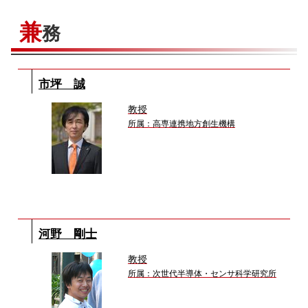
兼
務
市坪 誠
教授
所属：高専連携地方創生機構
河野 剛士
教授
所属：次世代半導体・センサ科学研究所