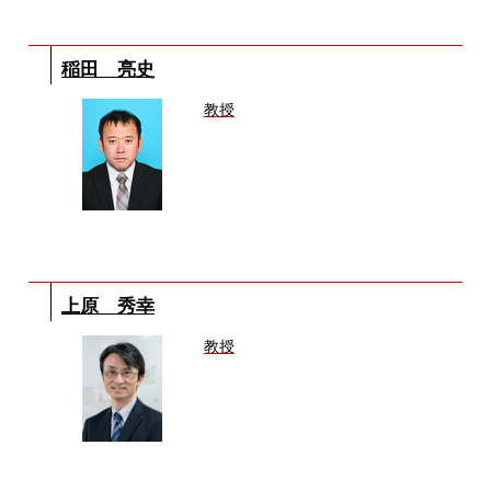
稲田 亮史
教授
上原 秀幸
教授