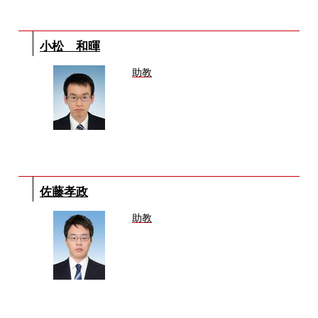
小松 和暉
助教
佐藤孝政
助教