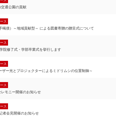
ース
の交通公園の貢献
ース
拍手喝債）～地域貢献型～ による図書寄贈の贈呈式について
ース
 大学院修了式・学部卒業式を挙行します
ース
レーザー光とプロジェクターによるミドリムシの位置制御～
ース
セレモニー開催のお知らせ
ース
例記者会見開催のお知らせ