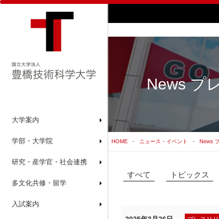
News プ
大学案内
学部・大学院
HOME
ニュース・イベント
News
研究・産学官・社会連携
すべて
トピックス
多文化共修・留学
入試案内