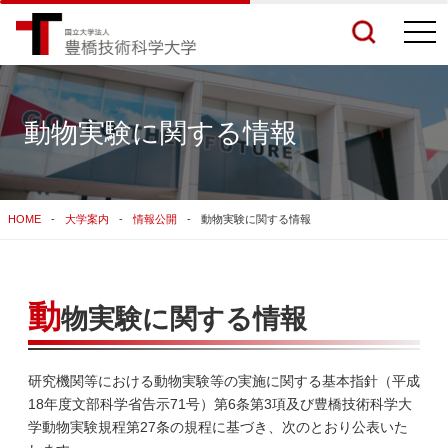
togg
navi
動物実験に関する情報
検索結果をもっと見る
HOME
大学案内
情報公開
動物実験に関する情報
関連サイトすべてを検索する
動
物実験に関する情報
研究機関等における動物実験等の実施に関する基本指針（平成
18年度文部科学省告示71号）第6条第3項及び豊橋技術科学大
学動物実験規程第27条の規程に基づき、次のとおり公表いた