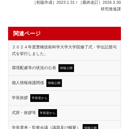
［初版作成］2023.1.31 / ［最終改訂］2026.3.30
研究推進課
関連ページ
２０２４年度豊橋技術科学大学大学院修了式・学位記授与
式を挙行しました。
環境配慮等の状況の公表
情報公開
個人情報保護関係
情報公開
学長挨拶
学長室から
式辞・挨拶等
学長室から
学長選考・監察会議（議題及び概要）
情報公開