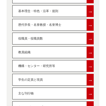
→
基本理念・特色・沿革・規則
→
歴代学長・名誉教授・名誉博士
→
役職員・役職員数
→
教員組織
→
機構・センター・研究所等
→
学生の定員と現員
→
主な刊行物