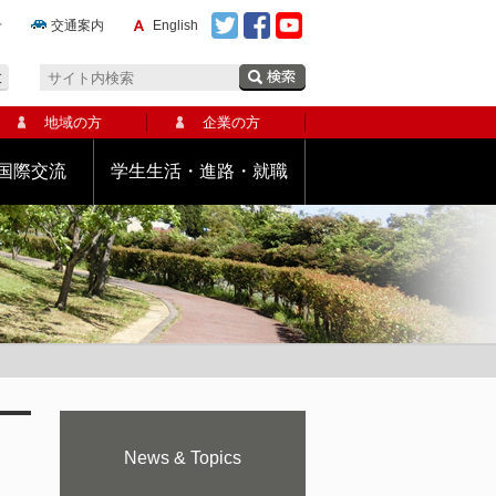
せ
交通案内
English
大
地域の方
企業の方
国際交流
学生生活・進路・就職
News & Topics