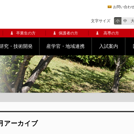
お問い合わ
文字サイズ
小
中
卒業生の方
保護者の方
高専の方
研究・技術開発
産学官・地域連携
入試案内
年10月アーカイブ