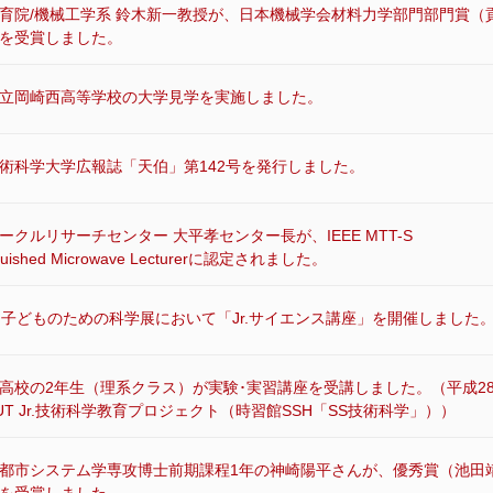
育院/機械工学系 鈴木新一教授が、日本機械学会材料力学部門部門賞（
を受賞しました。
立岡崎西高等学校の大学見学を実施しました。
術科学大学広報誌「天伯」第142号を発行しました。
ークルリサーチセンター 大平孝センター長が、IEEE MTT-S
nguished Microwave Lecturerに認定されました。
回子どものための科学展において「Jr.サイエンス講座」を開催しました
高校の2年生（理系クラス）が実験･実習講座を受講しました。（平成2
UT Jr.技術科学教育プロジェクト（時習館SSH「SS技術科学」））
都市システム学専攻博士前期課程1年の神崎陽平さんが、優秀賞（池田