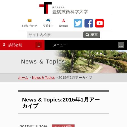
お問い合わせ
交通案内
English
訪問者別
メニュー
News & Topics
ホーム
>
News & Topics
> 2015年1月アーカイブ
News & Topics:2015年1月アー
カイブ
2015年1月30日
イベント報告