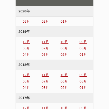
2020年
03月
02月
01月
2019年
12月
11月
10月
09月
08月
07月
06月
05月
04月
03月
02月
01月
2018年
12月
11月
10月
09月
08月
07月
06月
05月
04月
03月
02月
01月
2017年
12月
11月
10月
09月