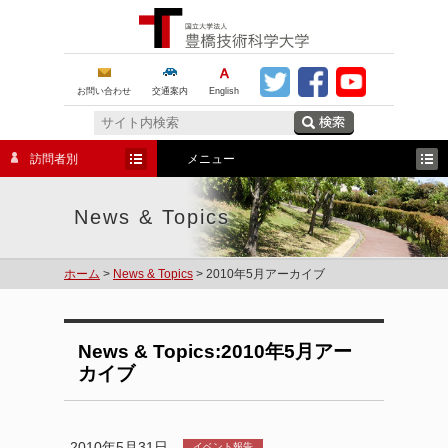
お問い合わせ
交通案内
English
訪問者別
メニュー
News & Topics
ホーム
>
News & Topics
> 2010年5月アーカイブ
News & Topics:2010年5月アー
カイブ
2010年5月31日
イベント報告