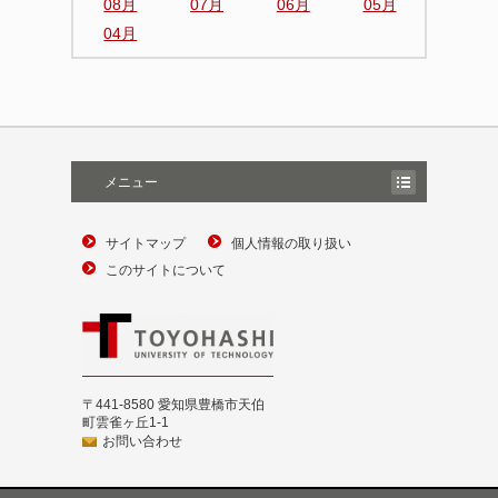
08月
07月
06月
05月
04月
メニュー
サイトマップ
個人情報の取り扱い
このサイトについて
〒441-8580 愛知県豊橋市天伯
町雲雀ヶ丘1-1
お問い合わせ