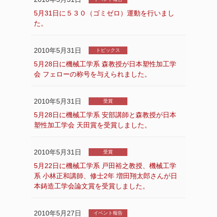
5月31日に５３０（ゴミゼロ）運動を行いまし
た。
2010年5月31日
トピックス
5月28日に機械工学系 森教授が日本塑性加工学
会 フェローの称号を与えられました。
2010年5月31日
受賞
5月28日に機械工学系 安部講師と森教授が日本
塑性加工学会 天田賞を受賞しました。
2010年5月31日
受賞
5月22日に機械工学系 戸田裕之教授、機械工学
系 小林正和講師、修士2年 増田翔太郎さんが日
本鋳造工学会論文賞を受賞しました。
2010年5月27日
イベント報告