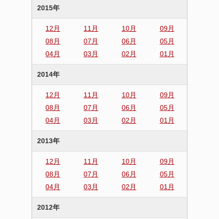
2015年
12月
11月
10月
09月
08月
07月
06月
05月
04月
03月
02月
01月
2014年
12月
11月
10月
09月
08月
07月
06月
05月
04月
03月
02月
01月
2013年
12月
11月
10月
09月
08月
07月
06月
05月
04月
03月
02月
01月
2012年