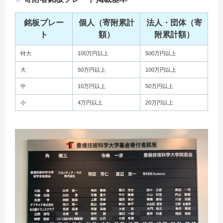
銘板プレー
個人（寄附累計
法人・団体（寄
ト
額）
附累計額）
特大
100万円以上
500万円以上
大
50万円以上
100万円以上
中
10万円以上
50万円以上
小
4万円以上
20万円以上