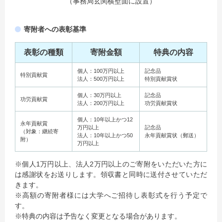
（事務局玄関横壁面に設置）
寄附者への表彰基準
表彰の種類
寄附金額
特典の内容
個人：100万円以上
記念品
特別貢献賞
法人：500万円以上
特別貢献賞状
個人：30万円以上
記念品
功労貢献賞
法人：200万円以上
功労貢献賞状
個人：10年以上かつ12
永年貢献賞
万円以上
記念品
（対象：継続寄
法人：10年以上かつ50
永年貢献賞状（郵送）
附）
万円以上
※個人1万円以上、法人2万円以上のご寄附をいただいた方に
は感謝状をお送りします。領収書と同時に送付させていただ
きます。
※高額の寄附者様には大学へご招待し表彰式を行う予定で
す。
※特典の内容は予告なく変更となる場合があります。