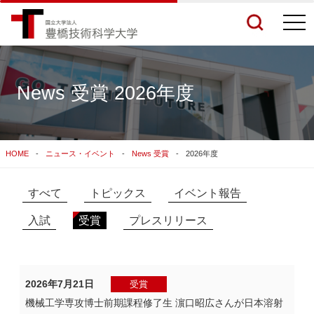
togg
navi
News 受賞 2026年度
検索結果をもっと見る
HOME
ニュース・イベント
News 受賞
2026年度
関連サイトすべてを検索する
すべて
トピックス
イベント報告
入試
受賞
プレスリリース
2026年7月21日
受賞
機械工学専攻博士前期課程修了生 濵口昭広さんが日本溶射