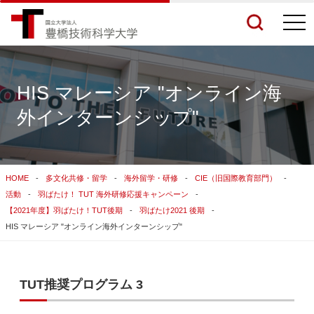
togg
navi
HIS マレーシア "オンライン海
外インターンシップ"
検索結果をもっと見る
関連サイトすべてを検索する
HOME
多文化共修・留学
海外留学・研修
CIE（旧国際教育部門）
活動
羽ばたけ！ TUT 海外研修応援キャンペーン
【2021年度】羽ばたけ！TUT後期
羽ばたけ2021 後期
HIS マレーシア "オンライン海外インターンシップ"
TUT推奨プログラム 3