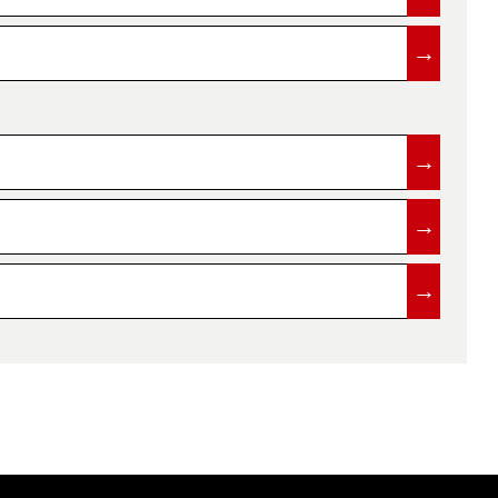
→
→
→
→