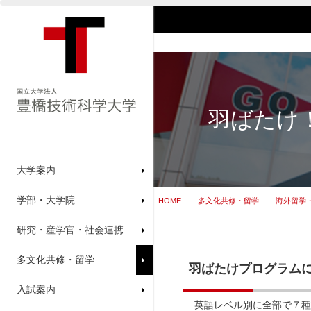
羽ばたけ！TU
大学案内
学部・大学院
HOME
多文化共修・留学
海外留学
研究・産学官・社会連携
多文化共修・留学
羽ばたけプログラム
入試案内
英語レベル別に全部で７種