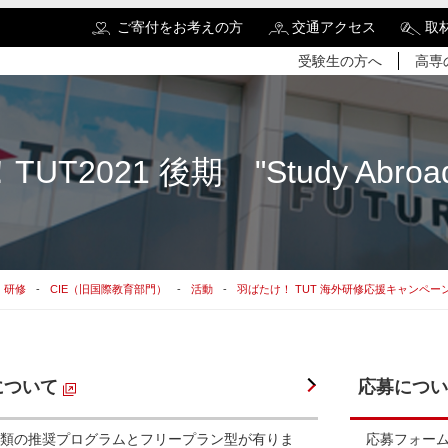
ご寄付をお考えの方
交通アクセス
取
受験生の方へ
高専
T2021 後期 "Study Abroad
検
・研修
CIE（旧国際教育部門）
活動
羽ばたけ！ TUT 海外研修応援キャンペー
について
応募につい
類の推奨プログラムとフリープラン型が有りま
応募フォーム