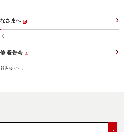
なさまへ
いて
修 報告会
ド報告会です。
→