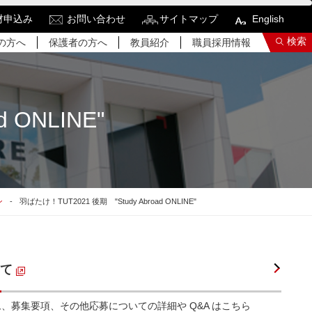
材申込み
お問い合わせ
サイトマップ
English
検索
の方へ
保護者の方へ
教員紹介
職員採用情報
 ONLINE"
索結果をもっと見る
関連サイトすべてを検索する
ン
羽ばたけ！TUT2021 後期 "Study Abroad ONLINE"
て
、募集要項、その他応募についての詳細や Q&A はこちら