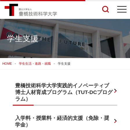
togg
navi
学生支援
検索結果をもっと見る
HOME
学生生活・進路・就職
学生支援
関連サイトすべてを検索する
豊橋技術科学大学実践的イノベーティブ
博士人材育成プログラム（TUT-DCプログ
ラム）
入学料・授業料・経済的支援（免除・奨
学金）