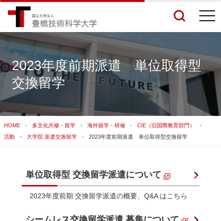
togg
navi
2023年度前期派遣 単位取得型
交換留学
検索結果をもっと見る
関連サイトすべてを検索する
HOME
多文化共修・留学
海外留学・研修
CIE（旧国際教育部門）
活動
大学院 派遣交換留学
2023年度前期派遣 単位取得型交換留学
単位取得型 交換留学派遣について
2023年度前期 交換留学派遣の概要、Q&A はこちら
シームレス交換留学派遣 募集について