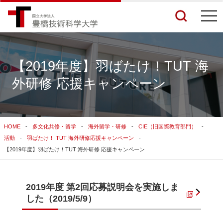
togg
navi
【2019年度】羽ばたけ！TUT 海
外研修 応援キャンペーン
検索結果をもっと見る
関連サイトすべてを検索する
HOME
多文化共修・留学
海外留学・研修
CIE（旧国際教育部門）
活動
羽ばたけ！ TUT 海外研修応援キャンペーン
【2019年度】羽ばたけ！TUT 海外研修 応援キャンペーン
2019年度 第2回応募説明会を実施しま
した（2019/5/9）