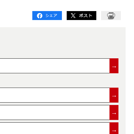
→
→
→
→