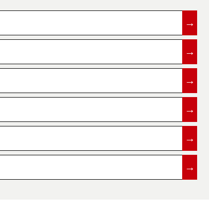
→
→
→
→
→
→