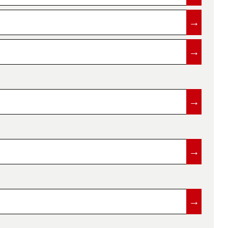
→
→
→
→
→