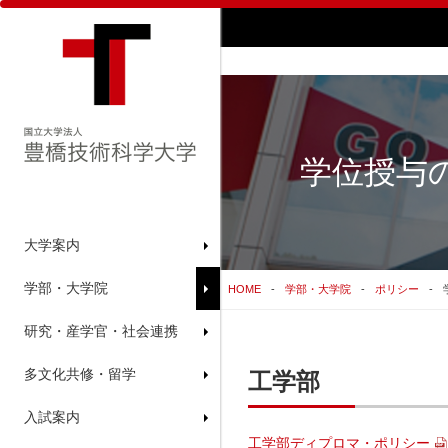
学位授与
大学案内
学部・大学院
HOME
学部・大学院
ポリシー
研究・産学官・社会連携
多文化共修・留学
工学部
入試案内
工学部ディプロマ・ポリシー