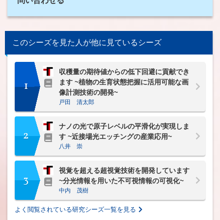
問い合わせる
このシーズを見た人が他に見ているシーズ
収穫量の期待値からの低下回避に貢献でき
ます ~植物の生育状態把握に活用可能な画
1
像計測技術の開発~
戸田 清太郎
ナノの光で原子レベルの平滑化が実現しま
2
す ~近接場光エッチングの産業応用~
八井 崇
視覚を超える超視覚技術を開発しています
3
~分光情報を用いた不可視情報の可視化~
中内 茂樹
よく閲覧されている研究シーズ一覧を見る