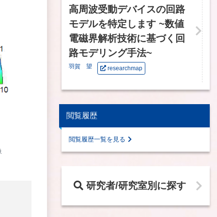
高周波受動デバイスの回路
モデルを特定します ~数値
電磁界解析技術に基づく回
路モデリング手法~
羽賀 望
researchmap
閲覧履歴
閲覧履歴一覧を見る
像
研究者/研究室別に探す