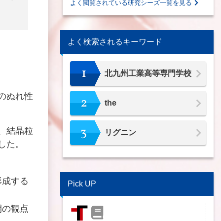
よく閲覧されている研究シーズ一覧を見る
よく検索されるキーワード
1
北九州工業高等専門学校
のぬれ性
2
the
3
、結晶粒
リグニン
した。
形成する
Pick UP
開の観点