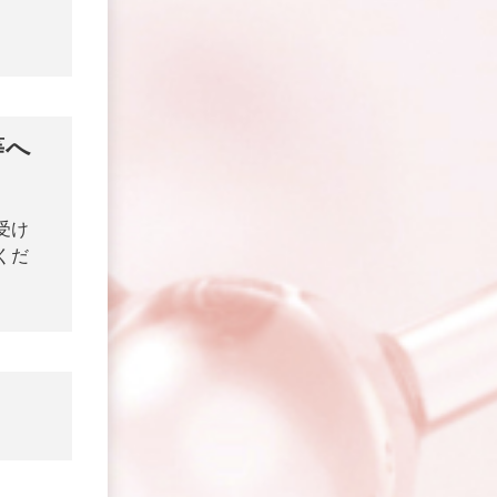
等へ
受け
くだ