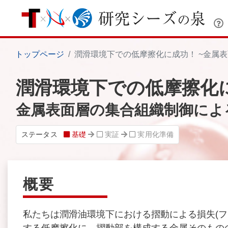
トップページ
潤滑環境下での低摩擦化に成功！ ~金属
潤滑環境下での低摩擦化
金属表面層の集合組織制御によ
ステータス
基礎
実証
実用化準備
概要
私たちは潤滑油環境下における摺動による損失(フ
する低摩擦化に、摺動部を構成する金属そのもの