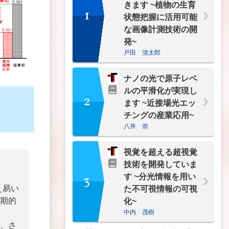
きます ~植物の生育
1
状態把握に活用可能
な画像計測技術の開
発~
戸田 清太郎
ナノの光で原子レベ
ルの平滑化が実現し
2
ます ~近接場光エッ
チングの産業応用~
八井 崇
視覚を超える超視覚
技術を開発していま
3
す ~分光情報を用い
え易い
た不可視情報の可視
期的
化~
中内 茂樹
、さ