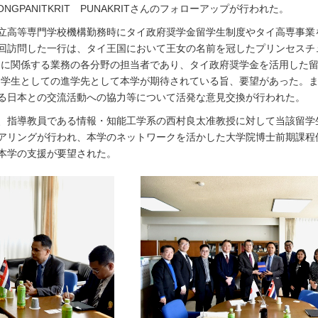
GPANITKRIT PUNAKRITさんのフォローアップが行われた。
立高等専門学校機構勤務時にタイ政府奨学金留学生制度やタイ高専事業
回訪問した一行は、タイ王国において王女の名前を冠したプリンセスチ
S）に関係する業務の各分野の担当者であり、タイ政府奨学金を活用した
費留学生としての進学先として本学が期待されている旨、要望があった。
る日本との交流活動への協力等について活発な意見交換が行われた。
、指導教員である情報・知能工学系の西村良太准教授に対して当該留学
アリングが行われ、本学のネットワークを活かした大学院博士前期課程
本学の支援が要望された。