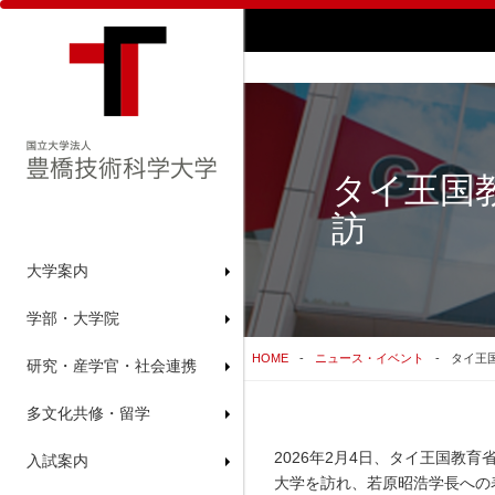
タイ王国
訪
大学案内
学部・大学院
HOME
ニュース・イベント
タイ王
研究・産学官・社会連携
多文化共修・留学
2026年2月4日、タイ王国教育
入試案内
大学を訪れ、若原昭浩学長への