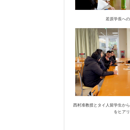
若原学長への
西村准教授とタイ人留学生から
をヒアリ