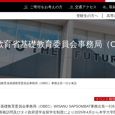
ご寄付をお考えの方
交通アクセス
取
受験生の方へ
高専
教育省基礎教育委員会事務局（O
検
国教育省基礎教育委員会事務局（OBEC）事務次長一行が来訪
イベント報
省基礎教育委員会事務局（OBEC）WISANU SAPSOMBAT事務次長一
表敬訪問及びタイ政府奨学金留学生制度により2025年4月から本学大学