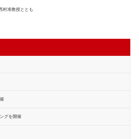
西村准教授ととも
催
ングを開催