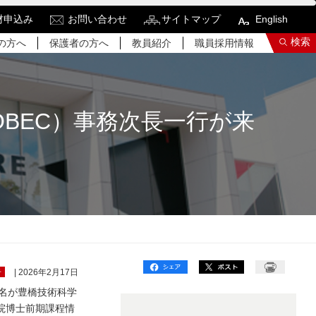
材申込み
お問い合わせ
サイトマップ
English
検索
の方へ
保護者の方へ
教員紹介
職員採用情報
BEC）事務次長一行が来
索結果をもっと見る
関連サイトすべてを検索する
告
| 2026年2月17日
行8名が豊橋技術科学
院博士前期課程情