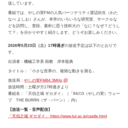
送しています。
番組では、やしの実FMの人気パーソナリティ渡辺欣生（わた
なべ よしお）さんが、本学のいろいろな研究室、サークルな
どを訪問し、普段、素朴に思う技科大の「なに？なぜ？どうし
て？」を分かりやすく紹介します。どうぞお楽しみください。
2026年5月23日（土）
17時過ぎ
の放送予定は以下のとおりで
す。
出演者：機械工学系 助教 岸本龍典
タイトル：「小さな世界の、複雑な動きを測る」
放送局：
やしの実FM84.3MHz
放送時間：土曜夕方17時過ぎより
番組名：「天伯之城 ギカダイ」（「84の3（やしの実）ウェー
ブ THE BURRN（ザ・バーン）」内）
【放送一覧・音声配信】
「天伯之城 ギカダイ」 https://www.tut.ac.jp/castle.html