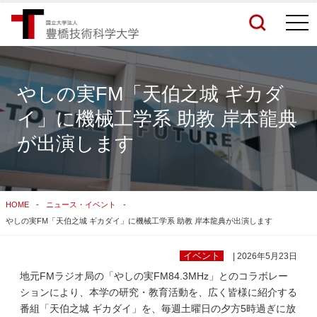
togg
navi
やしの実FM「天伯之城 ギカダ
イ」に機械工学系 助教 岸本龍典
検索結果をもっと見る
が出演します
関連サイトすべてを検索する
HOME
ニュース・イベント
やしの実FM「天伯之城 ギカダイ」に機械工学系 助教 岸本龍典が出演します
イベント
| 2026年5月23日
地元FMラジオ局の「やしの実FM84.3MHz」とのコラボレー
ションにより、本学の研究・教育活動を、広く皆様に紹介する
番組「天伯之城 ギカダイ」を、毎週土曜日の夕方5時過ぎに放