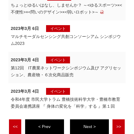
ちょっとゆるいはなし、しませんか？ ～<ゆるスポーツ>×<
不便性>×<問いのデザイン>×<弱いロボット>～
2023年3月 6日
イベント
マルチモーダルセンシング共創コンソーシアム シンポジウ
ム2023
2023年3月 4日
イベント
第12回 IT農業ネットワークシンポジウム及び アグリセッ
ション、農産物・６次化商品販売
2023年3月 4日
イベント
令和4年度 市民大学トラム 豊橋技術科学大学・豊橋市教育
委員会連携講座 『 身体の変化を「科学」する 』第１回
<<
<
>
>>