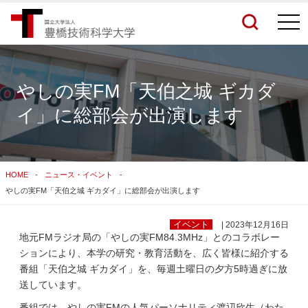
togg
navi
やしの実FM「天伯之城 ギカダ
イ」に総部会が出演します
検索結果をもっと見る
関連サイトすべてを検索する
HOME
ニュース・イベント
やしの実FM「天伯之城 ギカダイ」に総部会が出演します
イベント
| 2023年12月16日
地元FMラジオ局の「やしの実FM84.3MHz」とのコラボレー
ションにより、本学の研究・教育活動を、広く皆様に紹介する
番組「天伯之城 ギカダイ」を、毎週土曜日の夕方5時過ぎに放
送しています。
番組では、やしの実FMの人気パーソナリティ渡辺欣生（わた