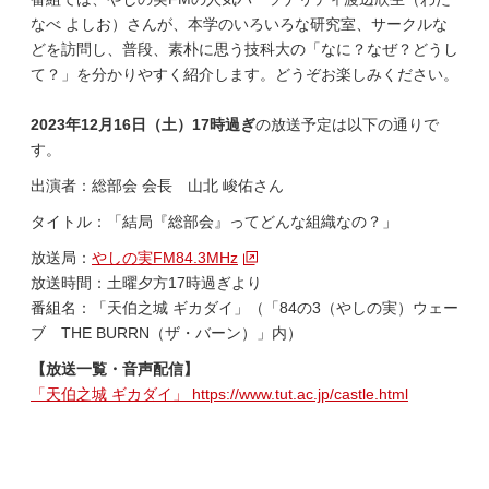
なべ よしお）さんが、本学のいろいろな研究室、サークルな
どを訪問し、普段、素朴に思う技科大の「なに？なぜ？どうし
て？」を分かりやすく紹介します。どうぞお楽しみください。
2023年12月16日（土）
17時過ぎ
の放送予定は以下の通りで
す。
出演者：総部会 会長 山北 峻佑さん
タイトル：「結局『総部会』ってどんな組織なの？」
放送局：
やしの実FM84.3MHz
放送時間：土曜夕方17時過ぎより
番組名：「天伯之城 ギカダイ」（「84の3（やしの実）ウェー
ブ THE BURRN（ザ・バーン）」内）
【放送一覧・音声配信】
「天伯之城 ギカダイ」 https://www.tut.ac.jp/castle.html