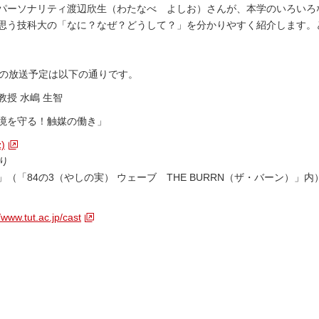
パーソナリティ渡辺欣生（わたなべ よしお）さんが、本学のいろいろ
思う技科大の「なに？なぜ？どうして？」を分かりやすく紹介します。
の放送予定は以下の通りです。
授 水嶋 生智
境を守る！触媒の働き」
)
り
（「84の3（やしの実） ウェーブ THE BURRN（ザ・バーン）」内
tut.ac.jp/cast