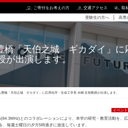
ご寄付をお考えの方
交通アクセス
取
受験生の方へ
高専
豊橋「天伯之城 ギカダイ」に
教授が出演します。
検
ム豊橋「天伯之城 ギカダイ」に応用化学・生命工学系 水嶋 生智教授が出演します。
イベント
(84.3MHz)とのコラボレーションにより、本学の研究・教育活動を、
を、毎週土曜日の夕方5時過ぎに放送しています。