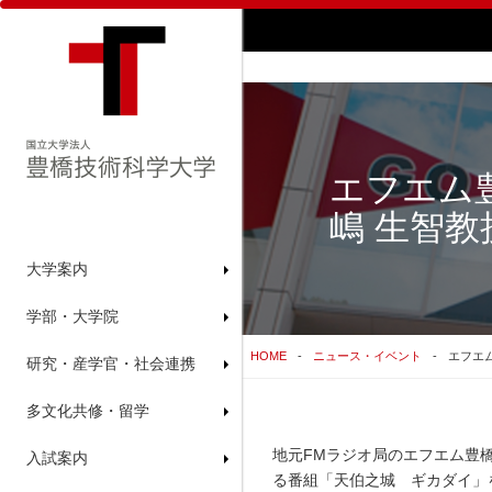
エフエム
嶋 生智
大学案内
学部・大学院
HOME
ニュース・イベント
エフエ
研究・産学官・社会連携
多文化共修・留学
地元FMラジオ局のエフエム豊橋
入試案内
る番組「天伯之城 ギカダイ」