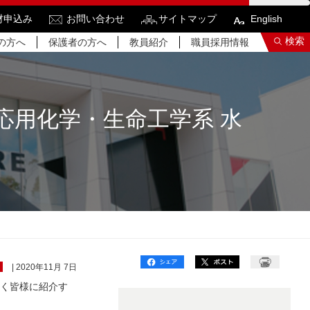
材申込み
お問い合わせ
サイトマップ
English
検索
の方へ
保護者の方へ
教員紹介
職員採用情報
応用化学・生命工学系 水
索結果をもっと見る
関連サイトすべてを検索する
| 2020年11月 7日
広く皆様に紹介す