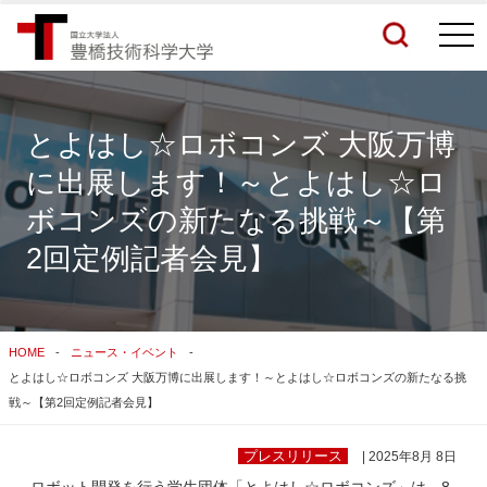
togg
navi
とよはし☆ロボコンズ 大阪万博
に出展します！～とよはし☆ロ
検索結果をもっと見る
ボコンズの新たなる挑戦～【第
2回定例記者会見】
関連サイトすべてを検索する
HOME
ニュース・イベント
とよはし☆ロボコンズ 大阪万博に出展します！～とよはし☆ロボコンズの新たなる挑
戦～【第2回定例記者会見】
プレスリリース
| 2025年8月 8日