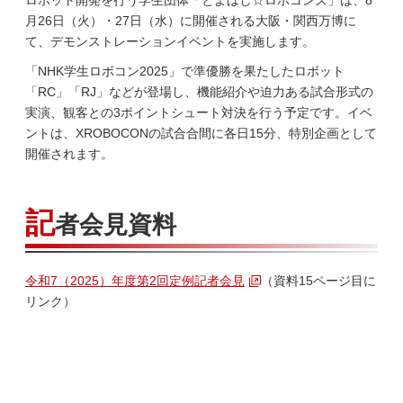
ロボット開発を行う学生団体「とよはし☆ロボコンズ」は、8
月26日（火）・27日（水）に開催される大阪・関西万博に
て、デモンストレーションイベントを実施します。
「NHK学生ロボコン2025」で準優勝を果たしたロボット
「RC」「RJ」などが登場し、機能紹介や迫力ある試合形式の
実演、観客との3ポイントシュート対決を行う予定です。イベ
ントは、XROBOCONの試合合間に各日15分、特別企画として
開催されます。
記
者会見資料
令和7（2025）年度第2回定例記者会見
（資料15ページ目に
リンク）