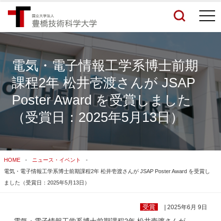
togg
navi
電気・電子情報工学系博士前期
課程2年 松井壱渡さんが JSAP
検索結果をもっと見る
Poster Award を受賞しました
（受賞日：2025年5月13日）
関連サイトすべてを検索する
HOME
ニュース・イベント
電気・電子情報工学系博士前期課程2年 松井壱渡さんが JSAP Poster Award を受賞し
ました（受賞日：2025年5月13日）
受賞
| 2025年6月 9日