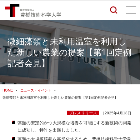
togg
navi
微細藻類と未利用温室を利用し
た新しい農業の提案【第1回定例
検索結果をもっと見る
記者会見】
関連サイトすべてを検索する
HOME
ニュース・イベント
微細藻類と未利用温室を利用した新しい農業の提案【第1回定例記者会見】
プレスリリース
| 2025年4月18日
藻類の安定的かつ大規模な培養を可能にする新技術の開発
に成功し、特許を出願しました。
藻類の大規模培養を事業化するため、豊橋技術科学大学発