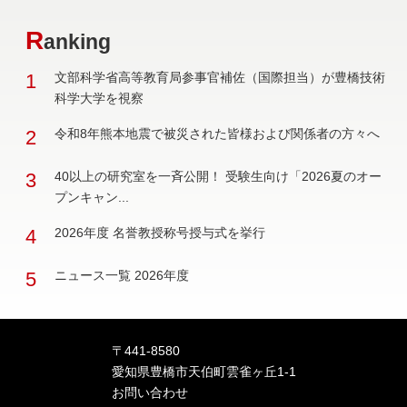
R
anking
1
文部科学省高等教育局参事官補佐（国際担当）が豊橋技術
科学大学を視察
2
令和8年熊本地震で被災された皆様および関係者の方々へ
3
40以上の研究室を一斉公開！ 受験生向け「2026夏のオー
プンキャン...
4
2026年度 名誉教授称号授与式を挙行
5
ニュース一覧 2026年度
〒441-8580
愛知県豊橋市天伯町雲雀ヶ丘1-1
お問い合わせ