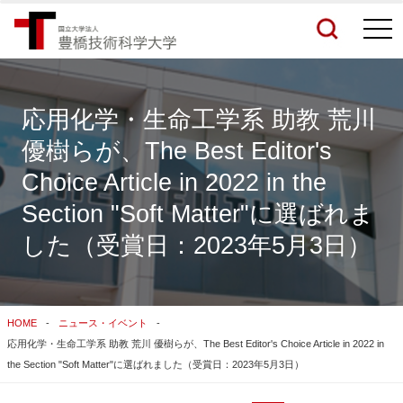
togg
navi
応用化学・生命工学系 助教 荒川
優樹らが、The Best Editor's
検索結果をもっと見る
Choice Article in 2022 in the
Section "Soft Matter"に選ばれま
関連サイトすべてを検索する
した（受賞日：2023年5月3日）
HOME
ニュース・イベント
応用化学・生命工学系 助教 荒川 優樹らが、The Best Editor's Choice Article in 2022 in
the Section "Soft Matter"に選ばれました（受賞日：2023年5月3日）