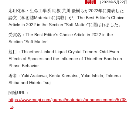
受賞
| 2023年5月22日
応用化学・生命工学系 助教 荒川 優樹らが2022年に発表した
論文（学術誌Materialsに掲載）が、The Best Editor's Choice
Article in 2022 in the Section "Soft Matter"に選ばれました。
受賞名：The Best Editor's Choice Article in 2022 in the
Section "Soft Matter"
題目：Thioether-Linked Liquid Crystal Trimers: Odd-Even
Effects of Spacers and the Influence of Thioether Bonds on
Phase Behavior
著者：Yuki Arakawa, Kenta Komatsu, Yuko Ishida, Takuma
Shiba and Hideto Tsuji
関連URL：
https://www.mdpi.com/journal/materials/announcements/5738