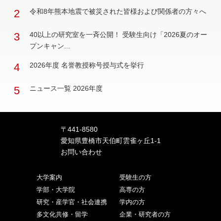
2
令和8年熊本地震で被災された皆様および関係者の方々へ
3
40以上の研究室を一斉公開！ 受験生向け「2026夏のオー
プンキャン...
4
2026年度 名誉教授称号授与式を挙行
5
ニュース一覧 2026年度
〒441-8580
愛知県豊橋市天伯町雲雀ヶ丘1-1
お問い合わせ
大学案内
受験生の方
学部・大学院
高専の方
研究・産学官・社会連携
学内の方
多文化共修・留学
企業・研究者の方