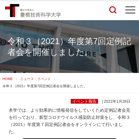
togg
navi
令和３（2021）年度第7回定例記
者会を開催しました。
検索結果をもっと見る
関連サイトすべてを検索する
HOME
ニュース・イベント
令和３（2021）年度第7回定例記者会を開催しました。
イベント報告
| 2022年1月28日
本学では、より効果的に情報発信をしていくため定例記者会見
を行っており、新型コロナウイルス感染防止対策をし、令和３
（2021）年度第７回定例記者会をオンラインにて行いまし
た。