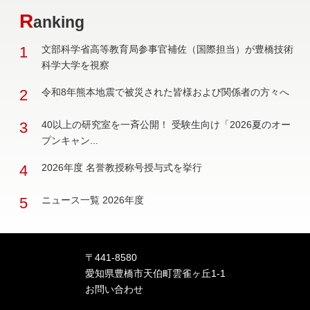
R
anking
1
文部科学省高等教育局参事官補佐（国際担当）が豊橋技術
科学大学を視察
2
令和8年熊本地震で被災された皆様および関係者の方々へ
3
40以上の研究室を一斉公開！ 受験生向け「2026夏のオー
プンキャン...
4
2026年度 名誉教授称号授与式を挙行
5
ニュース一覧 2026年度
〒441-8580
愛知県豊橋市天伯町雲雀ヶ丘1-1
お問い合わせ