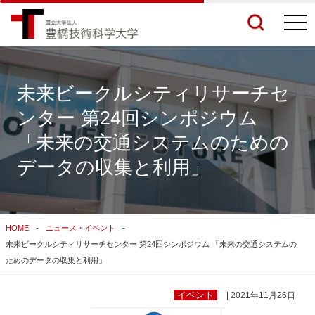
togg
navi
未来ビークルシティリサーチセ
ンター 第24回シンポジウム
検索結果をもっと見る
「未来の交通システムのための
データの収集と利用」
関連サイトすべてを検索する
HOME
ニュース・イベント
未来ビークルシティリサーチセンター 第24回シンポジウム 「未来の交通システムの
ためのデータの収集と利用」
イベント
| 2021年11月26日