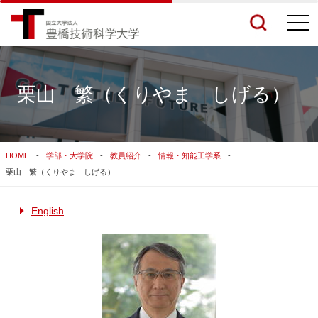
togg
navi
栗山 繁（くりやま しげる）
検索結果をもっと見る
HOME
学部・大学院
教員紹介
情報・知能工学系
関連サイトすべてを検索する
栗山 繁（くりやま しげる）
English